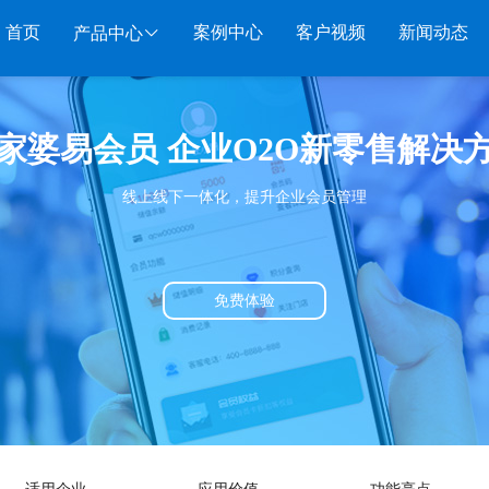
首页
案例中心
客户视频
新闻动态
产品中心
服装系列
行业系列
电子商务
家婆易会员 企业O2O新零售解决
管家婆服装DRP
千方百剂医药药械
管家婆全渠道
管家
线上线下一体化，提升企业会员管理
管家婆服装net
管家婆汽配汽修
SAAS
管家婆云ERP
物联
管家婆服装SII
管家婆母婴用品
SAAS
管家婆订货易
手持
管家婆服装普及版
管家婆皮革布匹
管家婆易会员
物联
免费体验
管家婆ishop SAAS
管家婆五金建材
有赞商城O2O
美迪
SAAS
物联通客户通
管家