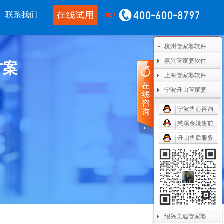
联系我们
杭州管家婆软件
移动应用
CRM OA
其他产品
嘉兴管家婆软件
方案
婆物联通手机
管家婆协同CRM
管家婆开票通
上海管家婆软件
宁波舟山管家婆
通WMS
腾讯企业微信
美迪设备数采
宁波售前咨询
开单PDA
阿里钉钉
管家婆二次开发
慈溪余姚售前
通果易
管家婆天通眼
管家婆支付通
舟山售后服务
数据通
任我行指掌天下
管家婆云平台
婆掌上工厂
美迪MES系统
管家婆服务通
绍兴美迪管家婆