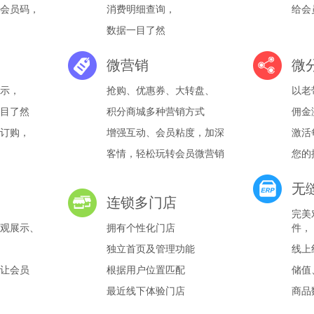
会员码，
消费明细查询，
给会
数据一目了然
微营销
微
示，
抢购、优惠券、大转盘、
以老
目了然
积分商城多种营销方式
佣金
订购，
增强互动、会员粘度，加深
激活
客情，轻松玩转会员微营销
您的
无
连锁多门店
完美
观展示、
拥有个性化门店
件，
独立首页及管理功能
线上
让会员
根据用户位置匹配
储值
最近线下体验门店
商品