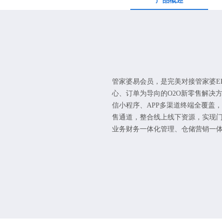
产品概述
管家婆易会员，是完美对接管家婆E
心、订单为导向的O2O新零售解决
信小程序、APP多渠道终端全覆盖
售通道，整合线上线下资源，实现
业务财务一体化管理、仓储营销一