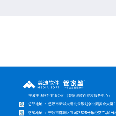
宁波美迪软件有限公司（管家婆软件授权服务中心）
总部地址 ： 慈溪市新城大道北云聚划创业园黄金大厦22
慈溪地址 ： 宁波市鄞州区宜园路525号乐橙荟广场1号楼