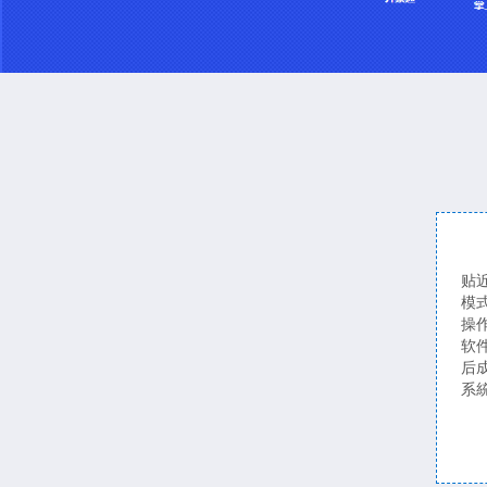
贴
模
操
软
后
系