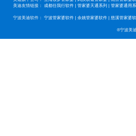
美迪友情链接：
成都任我行软件 |
管家婆天通系列 |
管家婆通用系列
宁波美迪软件：
宁波管家婆软件 |
余姚管家婆软件 |
慈溪管家婆软件
®宁波美迪软